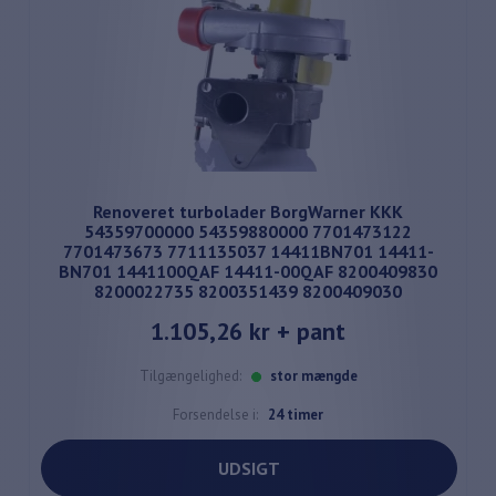
Renoveret turbolader BorgWarner KKK
54359700000 54359880000 7701473122
7701473673 7711135037 14411BN701 14411-
BN701 1441100QAF 14411-00QAF 8200409830
8200022735 8200351439 8200409030
1.105,26 kr
+ pant
Tilgængelighed:
stor mængde
Forsendelse i:
24 timer
UDSIGT