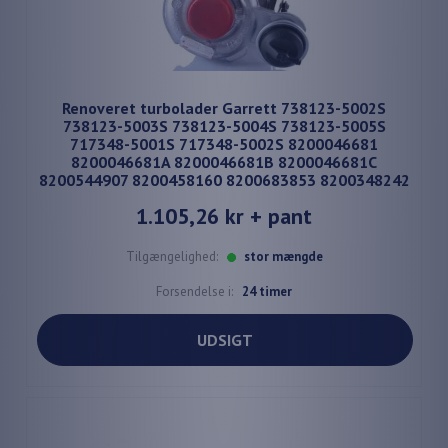
Renoveret turbolader Garrett 738123-5002S
738123-5003S 738123-5004S 738123-5005S
717348-5001S 717348-5002S 8200046681
8200046681A 8200046681B 8200046681C
8200544907 8200458160 8200683853 8200348242
1.105,26 kr
+ pant
Tilgængelighed:
stor mængde
Forsendelse i:
24 timer
UDSIGT