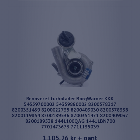
Renoveret turbolader BorgWarner KKK
54359700002 54359880002 8200578317
8200351439 8200022735 8200409030 8200578338
8200119854 8200189536 8200351471 8200409037
8200189538 1441100QAG 14411BN700
7701473673 7711135039
1.105,26 kr
+ pant