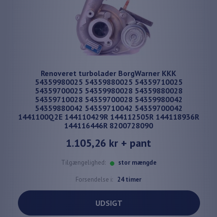
Renoveret turbolader BorgWarner KKK
54359980025 54359880025 54359710025
54359700025 54359980028 54359880028
54359710028 54359700028 54359980042
54359880042 54359710042 54359700042
1441100Q2E 144110429R 144112505R 144118936R
144116446R 8200728090
1.105,26 kr
+ pant
Tilgængelighed:
stor mængde
Forsendelse i:
24 timer
UDSIGT