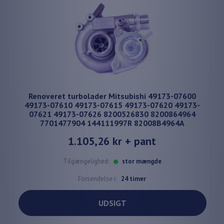
Renoveret turbolader Mitsubishi 49173-07600
49173-07610 49173-07615 49173-07620 49173-
07621 49173-07626 8200526830 8200864964
7701477904 144111997R 82008B4964A
1.105,26 kr
+ pant
Tilgængelighed:
stor mængde
Forsendelse i:
24 timer
UDSIGT