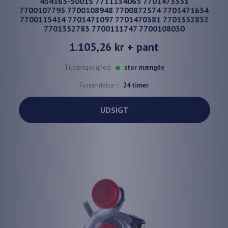
454165-5001S 7711134065 7701473551
7700107795 7700108948 7700872574 7701471634
7700115414 7701471097 7701470381 7701352852
7701352783 7700111747 7700108030
1.105,26 kr
+ pant
Tilgængelighed:
stor mængde
Forsendelse i:
24 timer
UDSIGT