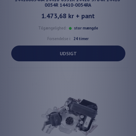
0054R 14410-0054RA
1.473,68 kr
+ pant
Tilgængelighed:
stor mængde
Forsendelse i:
24 timer
UDSIGT