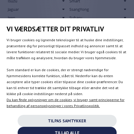
Isuzu
Smart
Jaguar
SsangYong
Jeep
Subaru
Kia
Suzuki
VI VÆRDSÆTTER DIT PRIVATLIV
Lancia
Toyota
Vi bruger cookies og lignende teknologier til at huske dine indstillinger,
Land Rover
Volkswagen
præsentere dig for personligt tilpasset indhold og annoncer samt til at
Lexus
Volvo
levere funktioner relateret til sociale medier. Vi bruger også cookies til at
måle trafikken og analysere, hvordan du bruger vores hjemmeside.
Producenter af turboladere
Som standard er kun de cookies, der er strengt nødvendige for
hjemmesidens korrekte funktion, slået til. Nedenfor kan du enten
acceptere alle typer cookies eller tilpasse dine cookie-præferencer. Du
Turboladere Garrett
Turboladere Melett
kan til enhver tid trække dit samtykke tilbage eller ændre det ved at
klikke på cookie-indstillinger nederst på siden.
Turboladere BorgWarner KKK
Turboladere Toyota
Du kan finde oplysninger om de cookies, vi bruger, samt principperne for
Turboladere Mitsubishi
Turboladere Schwitzer
behandling af personoplysninger i vores Privatlivspolitik.
Turboladere IHI
Turboladere Holset
TILPAS SAMTYKKER
Turboladere BMTS Bosch-Mahle
Turboladere Hitachi
TILLAD ALLE