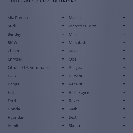
Turboladere efter bilmærker
Alfa Romeo
Mazda
Audi
Mercedes-Benz
Bentley
Mini
BMW
Mitsubishi
Chevrolet
Nissan
Chrysler
Opel
Citroen / DS Automobiles
Peugeot
Dacia
Porsche
Dodge
Renault
Fiat
Rolls-Royce
Ford
Rover
Honda
Saab
Hyundai
Seat
Infiniti
Skoda