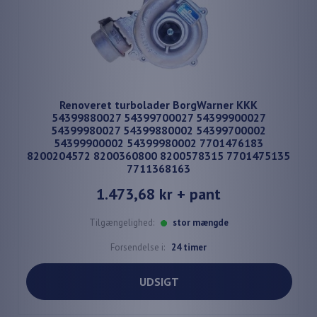
Renoveret turbolader BorgWarner KKK
54399880027 54399700027 54399900027
54399980027 54399880002 54399700002
54399900002 54399980002 7701476183
8200204572 8200360800 8200578315 7701475135
7711368163
1.473,68 kr
+ pant
Tilgængelighed:
stor mængde
Forsendelse i:
24 timer
UDSIGT