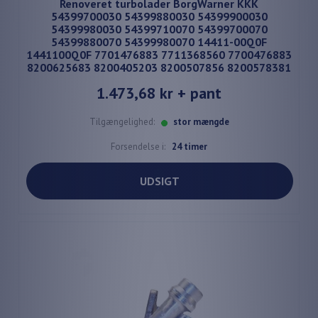
Renoveret turbolader BorgWarner KKK
54399700030 54399880030 54399900030
54399980030 54399710070 54399700070
54399880070 54399980070 14411-00Q0F
1441100Q0F 7701476883 7711368560 7700476883
8200625683 8200405203 8200507856 8200578381
1.473,68 kr
+ pant
Tilgængelighed:
stor mængde
Forsendelse i:
24 timer
UDSIGT