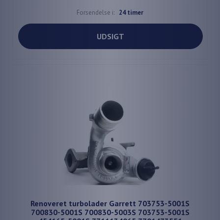
Forsendelse i:
24 timer
UDSIGT
Renoveret turbolader Garrett 703753-5001S
700830-5001S 700830-5003S 703753-5001S