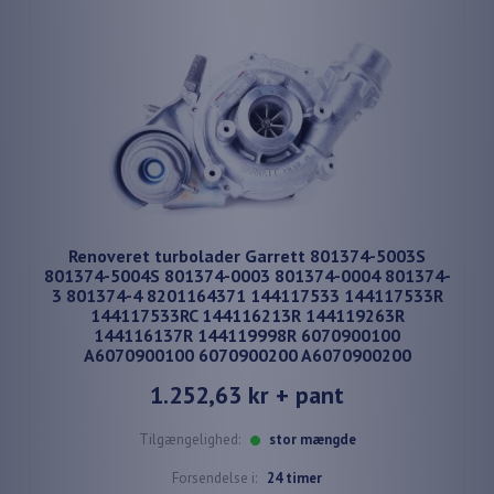
Renoveret turbolader Garrett 801374-5003S
801374-5004S 801374-0003 801374-0004 801374-
3 801374-4 8201164371 144117533 144117533R
144117533RC 144116213R 144119263R
144116137R 144119998R 6070900100
A6070900100 6070900200 A6070900200
1.252,63 kr
+ pant
Tilgængelighed:
stor mængde
Forsendelse i:
24 timer