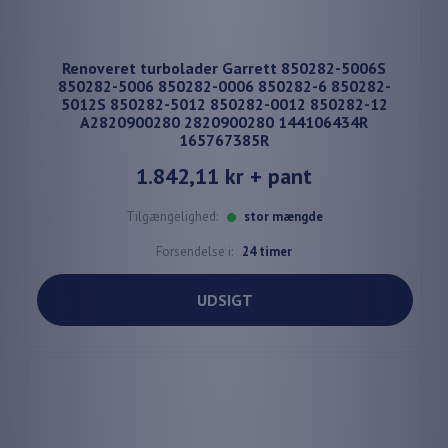
Renoveret turbolader Garrett 850282-5006S
850282-5006 850282-0006 850282-6 850282-
5012S 850282-5012 850282-0012 850282-12
A2820900280 2820900280 144106434R
165767385R
1.842,11 kr
+ pant
Tilgængelighed:
stor mængde
Forsendelse i:
24 timer
UDSIGT