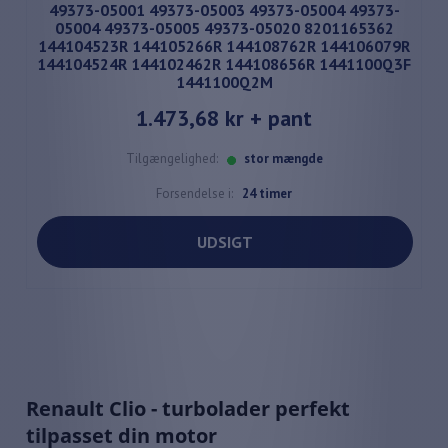
49373-05001 49373-05003 49373-05004 49373-
05004 49373-05005 49373-05020 8201165362
144104523R 144105266R 144108762R 144106079R
144104524R 144102462R 144108656R 1441100Q3F
1441100Q2M
1.473,68 kr
+ pant
Tilgængelighed:
stor mængde
Forsendelse i:
24 timer
UDSIGT
Renault Clio - turbolader perfekt
tilpasset din motor