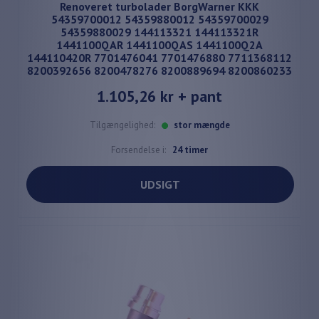
Renoveret turbolader BorgWarner KKK
54359700012 54359880012 54359700029
54359880029 144113321 144113321R
1441100QAR 1441100QAS 1441100Q2A
144110420R 7701476041 7701476880 7711368112
8200392656 8200478276 8200889694 8200860233
1.105,26 kr
+ pant
Tilgængelighed:
stor mængde
Forsendelse i:
24 timer
UDSIGT