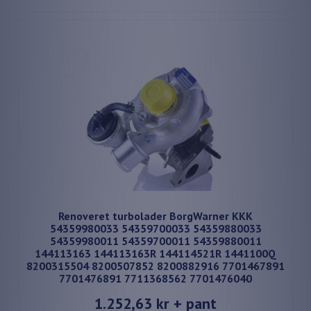
Renoveret turbolader BorgWarner KKK
54359980033 54359700033 54359880033
54359980011 54359700011 54359880011
144113163 144113163R 144114521R 1441100Q
8200315504 8200507852 8200882916 7701467891
7701476891 7711368562 7701476040
1.252,63 kr
+ pant