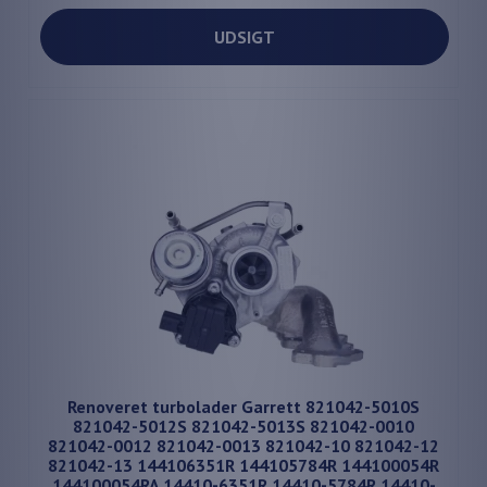
UDSIGT
Renoveret turbolader Garrett 821042-5010S
821042-5012S 821042-5013S 821042-0010
821042-0012 821042-0013 821042-10 821042-12
821042-13 144106351R 144105784R 144100054R
144100054RA 14410-6351R 14410-5784R 14410-