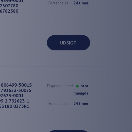
69393-0001
Forsendelse i:
24 timer
82307780
86782580
UDSIGT
t 806499-5001S
Tilgængelighed:
stor
 792623-5002S
mængde
92623-0001
9-2 792623-1
Forsendelse i:
24 timer
63180 0375R1