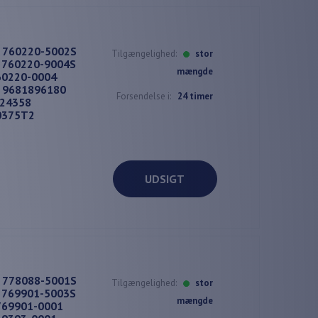
t 760220-5002S
Tilgængelighed:
stor
 760220-9004S
mængde
60220-0004
4 9681896180
Forsendelse i:
24 timer
724358
0375T2
UDSIGT
t 778088-5001S
Tilgængelighed:
stor
 769901-5003S
mængde
769901-0001