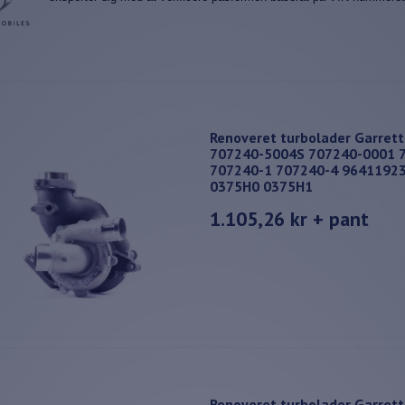
Renoveret turbolader Garret
707240-5004S 707240-0001 
707240-1 707240-4 9641192
0375H0 0375H1
1.105,26 kr
+ pant
Renoveret turbolader Garret