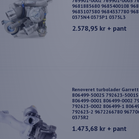
769901-0002 769901-0003 7
9681885680 9685400108 96
9683107580 9684337780 96
0375N4 0375P1 0375L3
2.578,95 kr
+ pant
Renoveret turbolader Garret
806499-5002S 792623-5001S
806499-0001 806499-0002 7
792623-0002 806499-1 80649
792623-2 9672266780 96770
0375R2
1.473,68 kr
+ pant