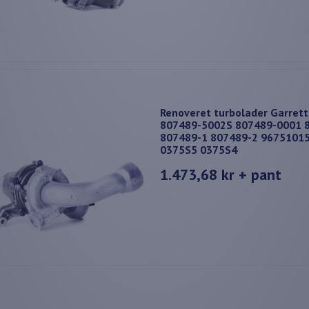
Renoveret turbolader Garret
807489-5002S 807489-0001 
807489-1 807489-2 9675101
0375S5 0375S4
1.473,68 kr
+ pant