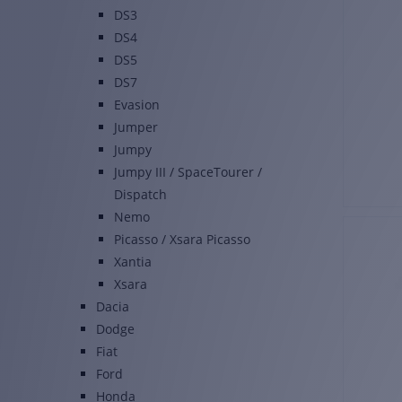
DS3
DS4
DS5
DS7
Evasion
Jumper
Jumpy
Jumpy III / SpaceTourer /
Dispatch
Nemo
Picasso / Xsara Picasso
Xantia
Xsara
Dacia
Dodge
Fiat
Ford
Honda