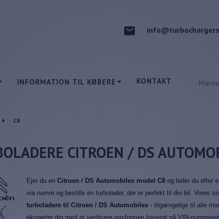
info@turbochargers
KONTAKT
INFORMATION TIL KØBERE
C8
OLADERE CITROEN / DS AUTOMOB
Ejer du en
Citroen / DS Automobiles model C8
og leder du efter 
via numre og bestille en turbolader, der er perfekt til din bil. Vores s
turboladere til Citroen / DS Automobiles
- tilgængelige til alle mo
eksperter dig med at verificere pasformen baserat på VIN-nummeret