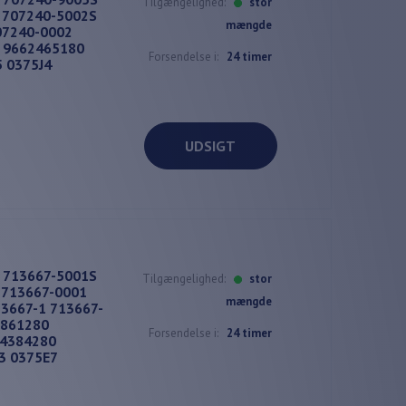
Tilgængelighed:
stor
 707240-5002S
mængde
07240-0002
2 9662465180
Forsendelse i:
24 timer
 0375J4
UDSIGT
t 713667-5001S
Tilgængelighed:
stor
 713667-0001
mængde
3667-1 713667-
7861280
Forsendelse i:
24 timer
44384280
3 0375E7