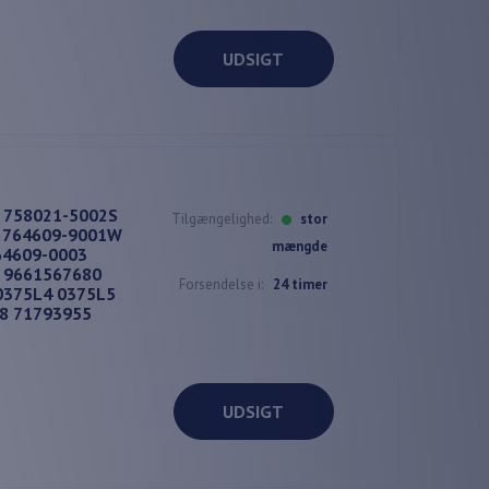
UDSIGT
t 758021-5002S
Tilgængelighed:
stor
 764609-9001W
mængde
64609-0003
3 9661567680
Forsendelse i:
24 timer
0375L4 0375L5
8 71793955
UDSIGT