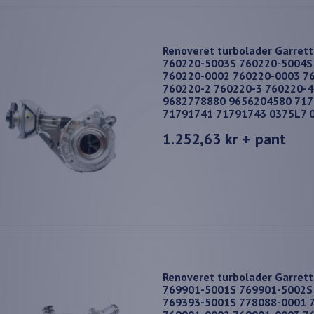
Renoveret turbolader Garret
760220-5003S 760220-5004S
760220-0002 760220-0003 7
760220-2 760220-3 760220-
9682778880 9656204580 71
71791741 71791743 0375L7 
1.252,63 kr
+ pant
Renoveret turbolader Garret
769901-5001S 769901-5002S
769393-5001S 778088-0001 