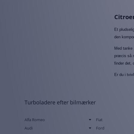
Citroe
Et pludseli
den kompone
Med tanke p
præcis så m
finder det,
Er du i tviv
Turboladere efter bilmærker
Alfa Romeo
Fiat
Audi
Ford