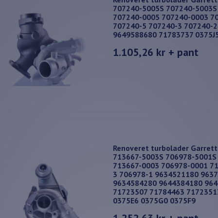
707240-5005S 707240-5003S
707240-0005 707240-0003 7
707240-5 707240-3 707240-
9649588680 71783737 0375J5
1.105,26 kr
+ pant
Renoveret turbolader Garret
713667-5003S 706978-5001S
713667-0003 706978-0001 71
3 706978-1 9634521180 963
9634584280 9644384180 96
71723507 71784463 7172351
0375E6 0375G0 0375F9
1.252,63 kr
+ pant