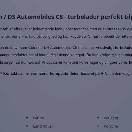
n / DS Automobiles C8 - turbolader perfekt ti
gt tab af effekt eller bekymrende lyde under motorhjelmen er et stressende øjeb
nter, der sikrer fuld pålidelighed og fabriksydelse. Vi har forberedt de rette e
å de krav, som Citroen / DS Automobiles C8 stiller, har vi
udvalgt turbolade
ange produkter har vi klar til dig i denne kategori. Du kan vælge mellem orig
 du søger, så kontakt os! Vi opdaterer konstant vores lager og vil gøre vores bed
l?
Kontakt os - vi verificerer kompatibiliteten baseret på VIN
, så den valgt
Lancia
Peugeot
Land Rover
Porsche