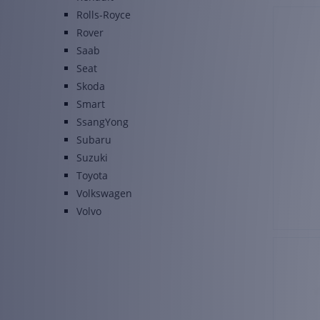
Rolls-Royce
Rover
Saab
Seat
Skoda
Smart
SsangYong
Subaru
Suzuki
Toyota
Volkswagen
Volvo