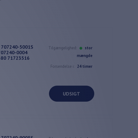
t 707240-5001S
Tilgængelighed:
stor
707240-0004
mængde
380 71723516
Forsendelse i:
24 timer
UDSIGT
t 707240-9005S