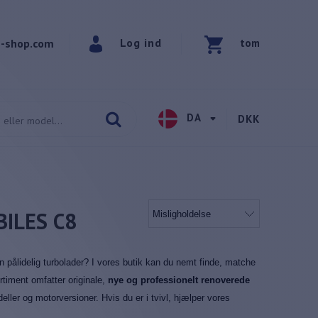
Log ind
-shop.com
tom
DA
DKK
ILES C8
en pålidelig turbolader? I vores butik kan du nemt finde, matche
ortiment omfatter originale,
nye og professionelt renoverede
deller og motorversioner. Hvis du er i tvivl, hjælper vores
.