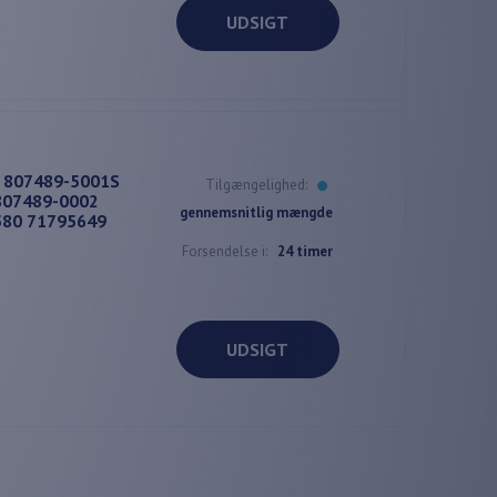
UDSIGT
t 807489-5001S
Tilgængelighed:
807489-0002
gennemsnitlig mængde
580 71795649
Forsendelse i:
24 timer
UDSIGT